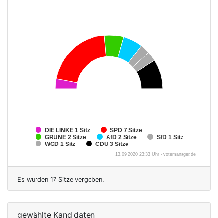
DIE LINKE
1 Sitz
SPD
7 Sitze
GRÜNE
2 Sitze
AfD
2 Sitze
SfD
1 Sitz
WGD
1 Sitz
CDU
3 Sitze
13.09.2020 23:33 Uhr - votemanager.de
Es wurden 17 Sitze vergeben.
gewählte Kandidaten