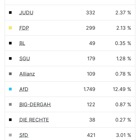
JUDU
332
2.37 %
FDP
299
2.13 %
BL
49
0.35 %
SGU
179
1.28 %
Allianz
109
0.78 %
AfD
1.749
12.49 %
BIG-DERGAH
122
0.87 %
DIE RECHTE
38
0.27 %
SfD
421
3.01 %