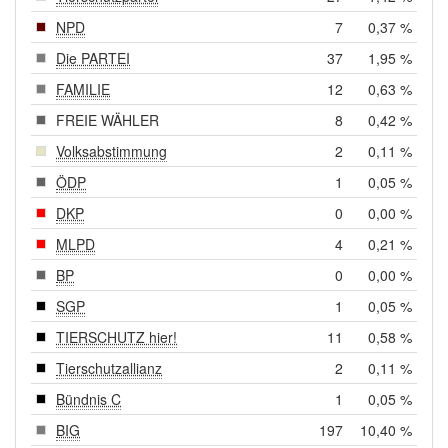
NPD
7
0,37 %
Die PARTEI
37
1,95 %
FAMILIE
12
0,63 %
FREIE WÄHLER
8
0,42 %
Volksabstimmung
2
0,11 %
ÖDP
1
0,05 %
DKP
0
0,00 %
MLPD
4
0,21 %
BP
0
0,00 %
SGP
1
0,05 %
TIERSCHUTZ hier!
11
0,58 %
Tierschutzallianz
2
0,11 %
Bündnis C
1
0,05 %
BIG
197
10,40 %