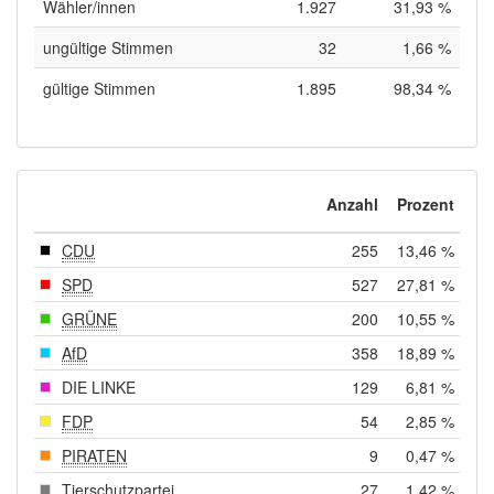
Wähler/innen
1.927
31,93 %
ungültige Stimmen
32
1,66 %
gültige Stimmen
1.895
98,34 %
Anzahl
Prozent
CDU
255
13,46 %
SPD
527
27,81 %
GRÜNE
200
10,55 %
AfD
358
18,89 %
DIE LINKE
129
6,81 %
FDP
54
2,85 %
PIRATEN
9
0,47 %
Tierschutzpartei
27
1,42 %