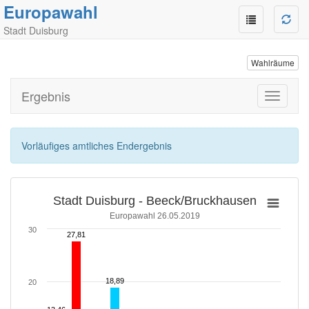
Europawahl
Stadt Duisburg
Wahlräume
Ergebnis
Toggle
navigati
Vorläufiges amtliches Endergebnis
Stadt Duisburg - Beeck/Bruckhausen
Europawahl 26.05.2019
30
27,81
27,81
18,89
18,89
20